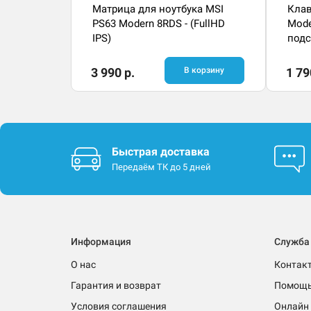
Матрица для ноутбука MSI
Клав
PS63 Modern 8RDS - (FullHD
Mode
IPS)
подс
3 990 р.
В корзину
1 79
Быстрая доставка
Передаём ТК до 5 дней
Информация
Служба
О нас
Контак
Гарантия и возврат
Помощ
Условия соглашения
Онлайн 