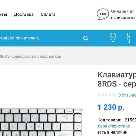
Онлайн чат
кты
Доставка
Оплата
напишите на
8RDS - серебристая с подсветкой
Клавиатур
8RDS - се
★
★
★
★
★
0 отзыв
1 230 р.
Код товара:
2155
Характеристики
есть в наличии