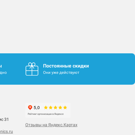
ы
Постоянные скидки
одно
Они уже действуют
ис 31
Отзывы на Яндекс.Картах
nics.ru