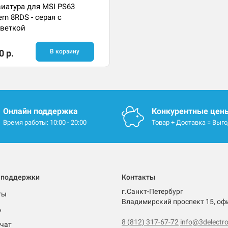
иатура для MSI PS63
rn 8RDS - серая с
веткой
0 р.
В корзину
Онлайн поддержка
Конкурентные цен
Время работы: 10:00 - 20:00
Товар + Доставка = Выг
 поддержки
Контакты
г.Санкт-Петербург
ты
Владимирский проспект 15, оф
ь
8 (812) 317-67-72
info@3delectro
чат