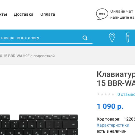
Онлайн чат
кты
Доставка
Оплата
напишите на
 X 15 BBR-WAH9F с подсветкой
Клавиатур
15 BBR-WA
★
★
★
★
★
0 отзыв
1 090 р.
Код товара:
1228
Характеристики
есть в наличии