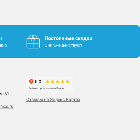
ы
Постоянные скидки
одно
Они уже действуют
ис 31
Отзывы на Яндекс.Картах
nics.ru