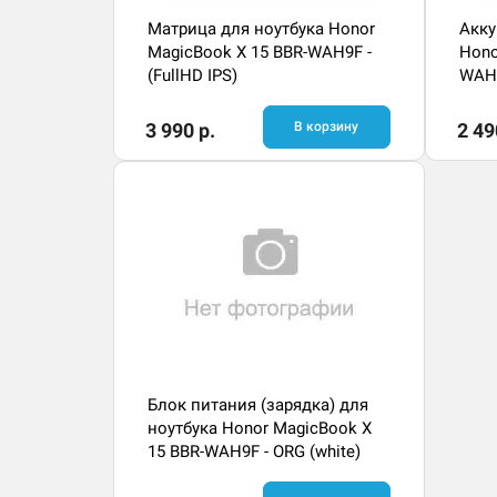
Матрица для ноутбука Honor
Акку
MagicBook X 15 BBR-WAH9F -
Hono
(FullHD IPS)
WAH
3 990 р.
В корзину
2 49
Блок питания (зарядка) для
ноутбука Honor MagicBook X
15 BBR-WAH9F - ORG (white)