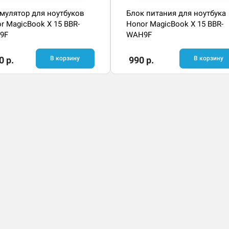
мулятор для ноутбуков
Блок питания для ноутбука
r MagicBook X 15 BBR-
Honor MagicBook X 15 BBR-
9F
WAH9F
0 р.
В корзину
990 р.
В корзину