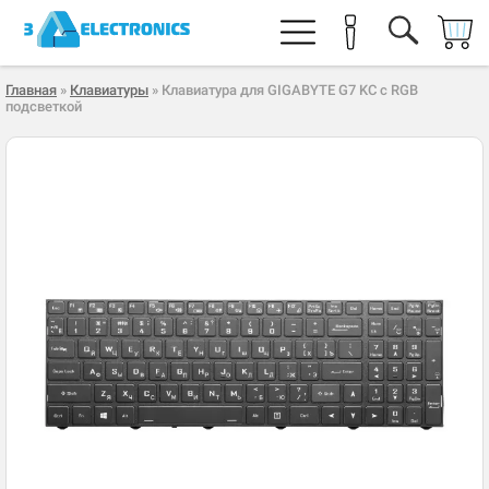
Главная
»
Клавиатуры
» Клавиатура для GIGABYTE G7 KC с RGB
подсветкой