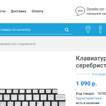
Онлайн чат
кты
Доставка
Оплата
напишите на
серебристая с подсветкой
Клавиатур
серебрист
★
★
★
★
★
0 отзыв
1 090 р.
Код товара:
1670
Характеристики
есть в наличии