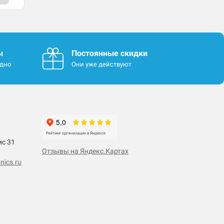
ы
Постоянные скидки
одно
Они уже действуют
ис 31
Отзывы на Яндекс.Картах
nics.ru