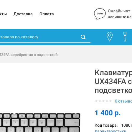
Онлайн чат
кты
Доставка
Оплата
напишите на
434FA серебристая с подсветкой
Клавиатур
UX434FA с
подсветк
★
★
★
★
★
0 отзыв
1 400 р.
Код товара:
1080
Характеристики