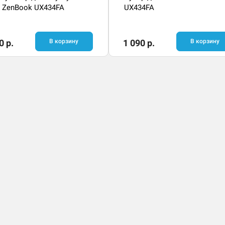
 ZenBook UX434FA
UX434FA
0 р.
В корзину
1 090 р.
В корзину