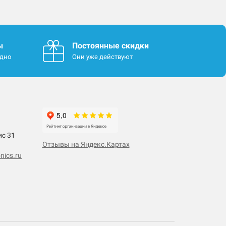
ы
Постоянные скидки
одно
Они уже действуют
ис 31
Отзывы на Яндекс.Картах
nics.ru