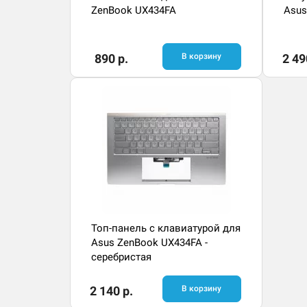
ZenBook UX434FA
Asus
890 р.
В корзину
2 49
Топ-панель с клавиатурой для
Asus ZenBook UX434FA -
серебристая
2 140 р.
В корзину