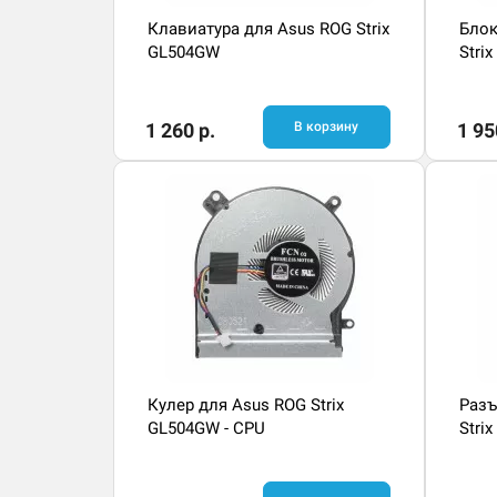
Клавиатура для Asus ROG Strix
Блок
GL504GW
Stri
1 260 р.
В корзину
1 95
Кулер для Asus ROG Strix
Разъ
GL504GW - CPU
Stri