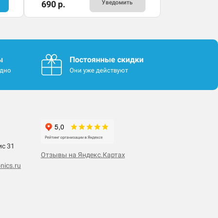
690 р.
Уведомить
ы
Постоянные скидки
одно
Они уже действуют
ис 31
Отзывы на Яндекс.Картах
nics.ru