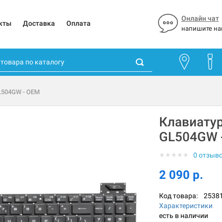
Онлайн чат
кты
Доставка
Оплата
напишите на
GL504GW - OEM
Клавиатур
GL504GW 
★
★
★
★
★
0 отзыв
2 090 р.
Код товара:
2538
Характеристики
есть в наличии