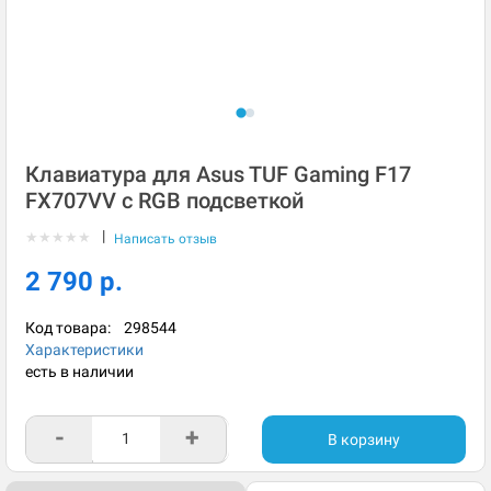
Клавиатура для Asus TUF Gaming F17
FX707VV с RGB подсветкой
|
★
★
★
★
★
Написать отзыв
2 790 р.
Код товара:
298544
Характеристики
есть в наличии
-
+
В корзину