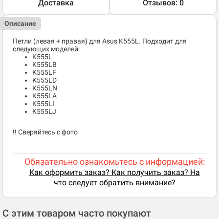
Доставка
Отзывов: 0
Описание
Петли (левая + правая) для Asus K555L. Подходит для
следующих моделей:
K555L
K555LB
K555LF
K555LD
K555LN
K555LA
K555LI
K555LJ
!! Сверяйтесь с фото
Обязательно ознакомьтесь с информацией:
Как оформить заказ? Как получить заказ? На
что следует обратить внимание?
С этим товаром часто покупают