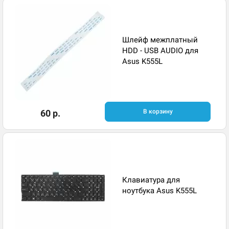
Шлейф межплатный
HDD - USB AUDIO для
Asus K555L
60 р.
В корзину
Клавиатура для
ноутбука Asus K555L