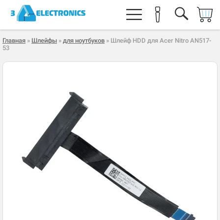
Главная
»
Шлейфы
»
для ноутбуков
» Шлейф HDD для Acer Nitro AN517-
53