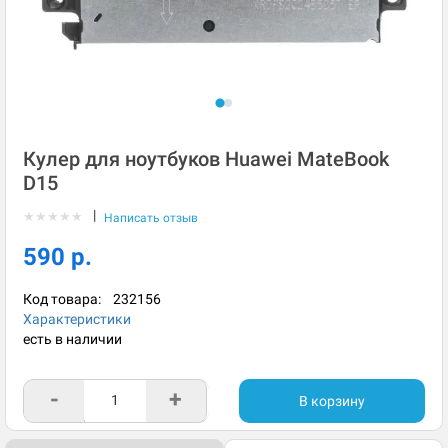
Кулер для ноутбуков Huawei MateBook
D15
|
★
★
★
★
★
Написать отзыв
590 р.
Код товара:
232156
Характеристики
есть в наличии
-
+
В корзину