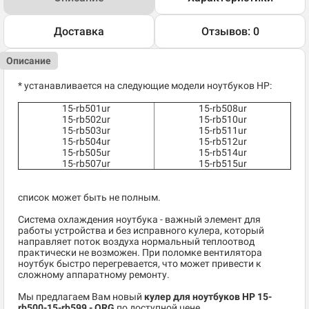
Доставка
Отзывов: 0
Описание
* устанавливается на следующие модели ноутбуков HP:
15-rb501ur
15-rb508ur
15-rb502ur
15-rb510ur
15-rb503ur
15-rb511ur
15-rb504ur
15-rb512ur
15-rb505ur
15-rb514ur
15-rb507ur
15-rb515ur
список может быть не полным.
Система охлаждения ноутбука - важный элемент для
работы устройства и без исправного кулера, который
направляет поток воздуха нормальный теплоотвод
практически не возможен. При поломке вентилятора
ноутбук быстро перегревается, что может привести к
сложному аппаратному ремонту.
Мы предлагаем Вам новый
кулер для ноутбуков HP 15-
rb500-15-rb599 - ORG
по доступной цене.