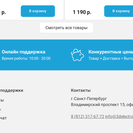
 р.
В корзину
1 190 р.
В корзину
Смотреть все товары
Онлайн поддержка
Конкурентные цен
Время работы: 10:00 - 20:00
Товар + Доставка = Выг
 поддержки
Контакты
г.Санкт-Петербург
ты
Владимирский проспект 15, оф
ь
8 (812) 317-67-72
info@3delectro
чат