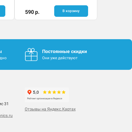
590 р.
В корзину
ы
Постоянные скидки
одно
Они уже действуют
ис 31
Отзывы на Яндекс.Картах
nics.ru