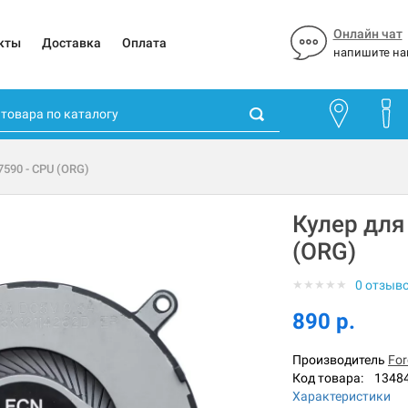
Онлайн чат
кты
Доставка
Оплата
напишите на
 7590 - CPU (ORG)
Кулер для 
(ORG)
★
★
★
★
★
0 отзыв
890 р.
Производитель
For
Код товара:
1348
Характеристики