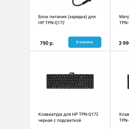
Блок питания (зарядка) для
Матр
HP TPN-Q172
TPN-
790 р.
В корзину
3 99
Клавиатура для HP TPN-Q172
Клав
черная с подсветкой
TPN-