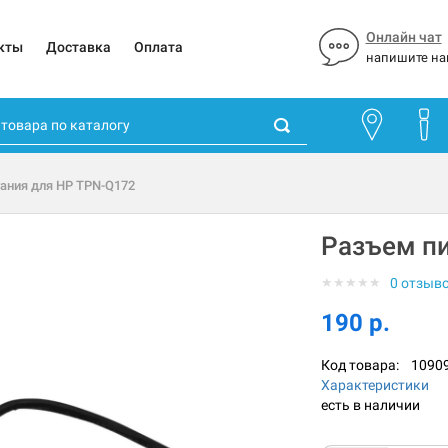
Онлайн чат
кты
Доставка
Оплата
напишите на
ания для HP TPN-Q172
Разъем пи
★
★
★
★
★
0 отзыв
190 р.
Код товара:
1090
Характеристики
есть в наличии