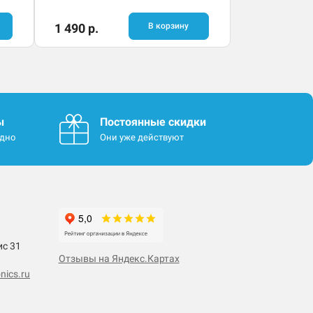
1 490 р.
В корзину
ы
Постоянные скидки
одно
Они уже действуют
ис 31
Отзывы на Яндекс.Картах
nics.ru