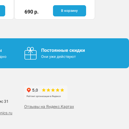
690 р.
В корзину
ы
Постоянные скидки
одно
Они уже действуют
ис 31
Отзывы на Яндекс.Картах
nics.ru