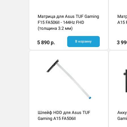
Матрица для Asus TUF Gaming
Матр
F15 FA506II - 144Hz FHD
A15 
(толщина 3.2 мм)
5 890 р.
В корзину
3 99
Шлейф HDD для Asus TUF
Акку
Gaming A15 FA506II
Gami