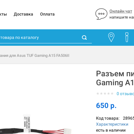
Онлайн чат
кты
Доставка
Оплата
напишите на
ания для Asus TUF Gaming A15 FA506II
Разъем пи
Gaming A1
★
★
★
★
★
0 отзыв
650 р.
Код товара:
2896
Характеристики
есть в наличии