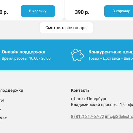
0 р.
В корзину
390 р.
В корзину
Смотреть все товары
Онлайн поддержка
Конкурентные цен
Время работы: 10:00 - 20:00
Товар + Доставка = Выг
 поддержки
Контакты
г.Санкт-Петербург
ты
Владимирский проспект 15, оф
ь
8 (812) 317-67-72
info@3delectro
чат