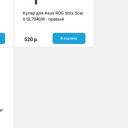
Кулер для Asus ROG Strix Scar
II GL704GW - правый
520 р.
В корзину
ar