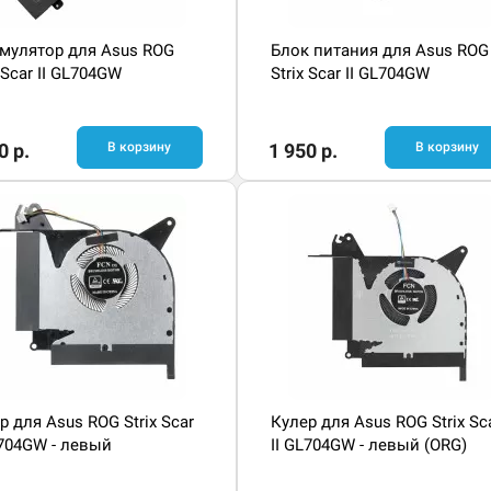
мулятор для Asus ROG
Блок питания для Asus ROG
x Scar II GL704GW
Strix Scar II GL704GW
0 р.
В корзину
1 950 р.
В корзину
р для Asus ROG Strix Scar
Кулер для Asus ROG Strix Sc
L704GW - левый
II GL704GW - левый (ORG)