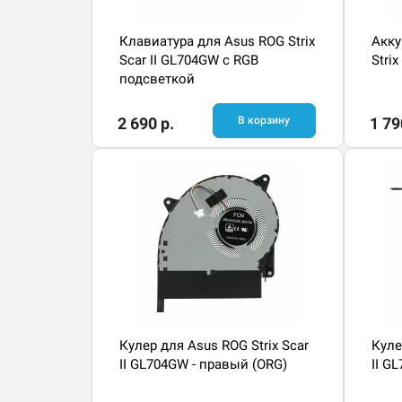
Клавиатура для Asus ROG Strix
Акку
Scar II GL704GW с RGB
Stri
подсветкой
2 690 р.
В корзину
1 79
Кулер для Asus ROG Strix Scar
Куле
II GL704GW - правый (ORG)
II G