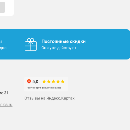
ы
Постоянные скидки
одно
Они уже действуют
ис 31
Отзывы на Яндекс.Картах
nics.ru