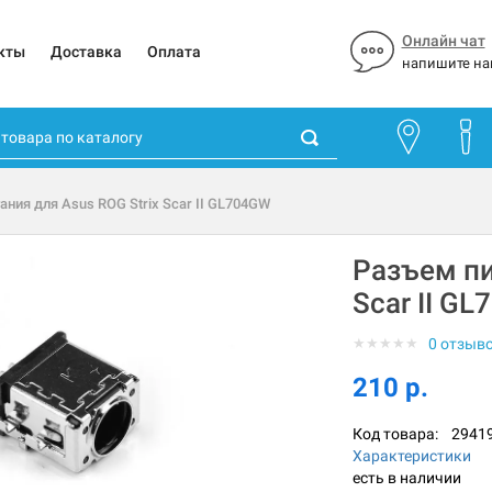
Онлайн чат
кты
Доставка
Оплата
напишите на
ания для Asus ROG Strix Scar II GL704GW
Разъем пи
Scar II G
★
★
★
★
★
0 отзыв
210 р.
Код товара:
2941
Характеристики
есть в наличии