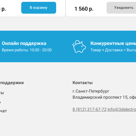
 р.
В корзину
1 560 р.
Уведомить
Онлайн поддержка
Конкурентные цен
Время работы: 10:00 - 20:00
Товар + Доставка = Выг
 поддержки
Контакты
г.Санкт-Петербург
ты
Владимирский проспект 15, оф
ь
8 (812) 317-67-72
info@3delectro
чат