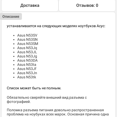
Доставка
Отзывов: 0
Описание
устанавливается на следующих моделях ноутбуков Асус:
Asus N53SV
Asus N53SN
Asus N53SM
Asus N53Jq
Asus N53JL
Asus N53Jg
Asus N53DA
Asus N53ta
Asus N53Jf
Asus N53Jn
Asus N53tk
Список может быть не полным.
Обязательно сверяйте внешний вид разъема с
фотографией.
Поломка разъема питания довольно распространенная
проблема на ноубуках всех марок. Основная причина одна