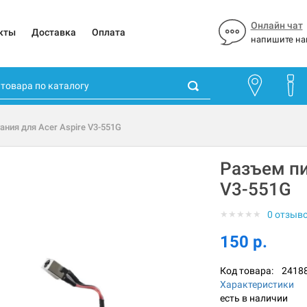
Онлайн чат
кты
Доставка
Оплата
напишите на
ания для Acer Aspire V3-551G
Разъем пи
V3-551G
★
★
★
★
★
0 отзыв
150 р.
Код товара:
2418
Характеристики
есть в наличии