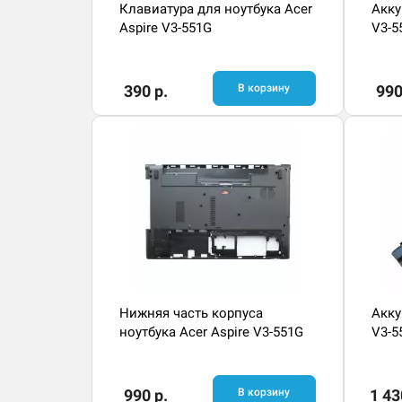
Клавиатура для ноутбука Acer
Акку
Aspire V3-551G
V3-5
390 р.
В корзину
990
Нижняя часть корпуса
Акку
ноутбука Acer Aspire V3-551G
V3-5
990 р.
В корзину
1 43