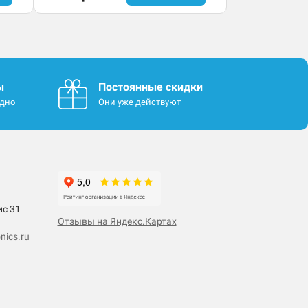
ы
Постоянные скидки
одно
Они уже действуют
ис 31
Отзывы на Яндекс.Картах
nics.ru