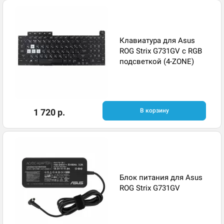
Клавиатура для Asus
ROG Strix G731GV с RGB
подсветкой (4-ZONE)
1 720 р.
В корзину
Блок питания для Asus
ROG Strix G731GV