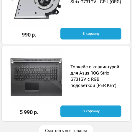
Strix G731GV - CPU (ORG)
990 р.
В корзину
Топкейс с клавиатурой
для Asus ROG Strix
G731GV с RGB
подсветкой (PER KEY)
5 990 р.
В корзину
Смотреть все товары