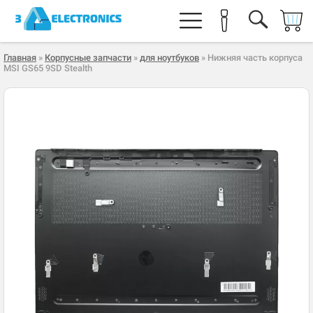
Главная
»
Корпусные запчасти
»
для ноутбуков
» Нижняя часть корпуса
MSI GS65 9SD Stealth