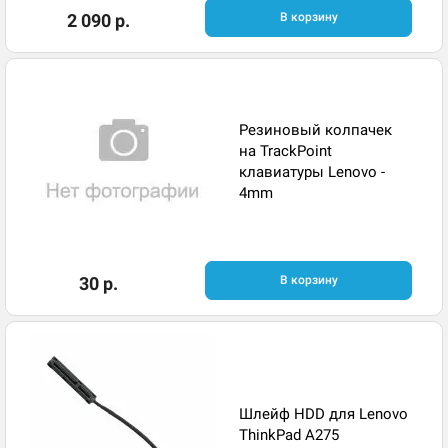
2 090 р.
В корзину
Резиновый колпачек
на TrackPoint
клавиатуры Lenovo -
4mm
30 р.
В корзину
Шлейф HDD для Lenovo
ThinkPad A275