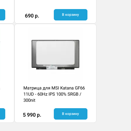
690 р.
В корзину
a
Матрица для MSI Katana GF66
11UD - 60Hz IPS 100% SRGB /
300nit
5 990 р.
В корзину