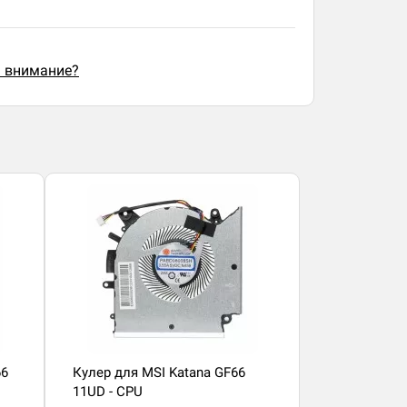
ь внимание?
66
Кулер для MSI Katana GF66
11UD - CPU