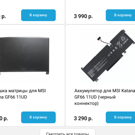
 р.
В корзину
3 990 р.
В корзину
ка матрицы для MSI
Аккумулятор для MSI Katan
na GF66 11UD
GF66 11UD (черный
коннектор)
0 р.
В корзину
3 290 р.
В корзину
Смотреть все товары