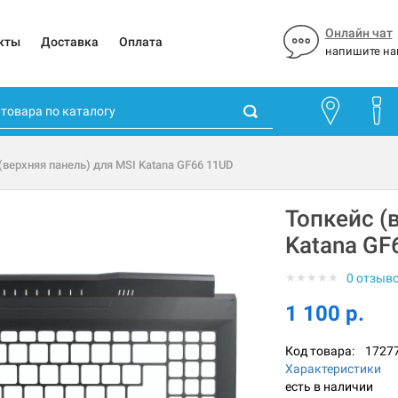
Онлайн чат
кты
Доставка
Оплата
напишите на
(верхняя панель) для MSI Katana GF66 11UD
Топкейс (
Katana GF
★
★
★
★
★
0 отзыв
1 100 р.
Код товара:
1727
Характеристики
есть в наличии