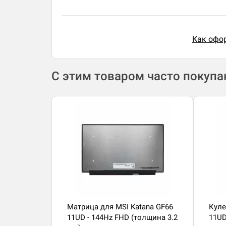
Как офор
С этим товаром часто покуп
Матрица для MSI Katana GF66
Куле
11UD - 144Hz FHD (толщина 3.2
11UD