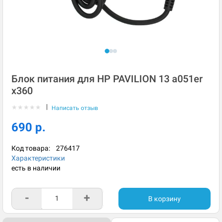
Блок питания для HP PAVILION 13 a051er
x360
|
★
★
★
★
★
Написать отзыв
690 р.
Код товара:
276417
Характеристики
есть в наличии
-
+
В корзину