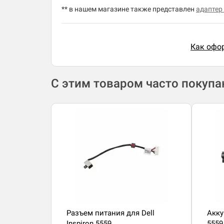
** в нашем магазине также представлен
адаптер 
Как офор
С этим товаром часто покуп
Разъем питания для Dell
Акку
Inspiron 5559
5559