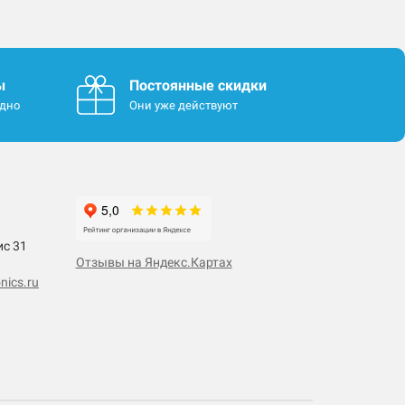
ы
Постоянные скидки
одно
Они уже действуют
ис 31
Отзывы на Яндекс.Картах
nics.ru