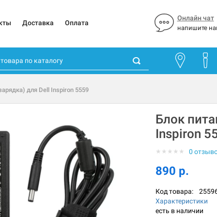
Онлайн чат
кты
Доставка
Оплата
напишите на
зарядка) для Dell Inspiron 5559
Блок питан
Inspiron 5
★
★
★
★
★
0 отзыв
890 р.
Код товара:
2559
Характеристики
есть в наличии