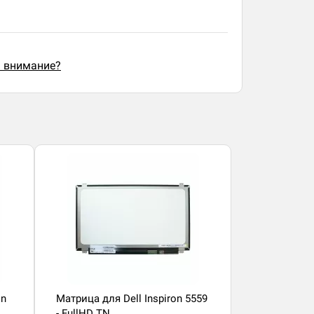
ь внимание?
on
Матрица для Dell Inspiron 5559
- FullHD TN