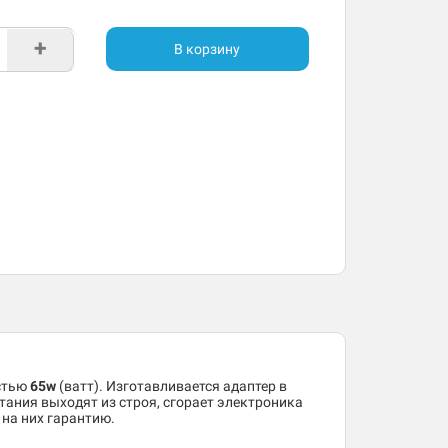
+
В корзину
стью
65w
(ватт). Изготавливается адаптер в
тания выходят из строя, сгорает электроника
на них гарантию.