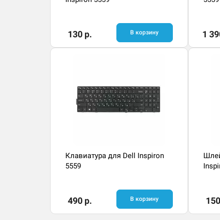
130 р.
В корзину
1 39
Клавиатура для Dell Inspiron
Шлей
5559
Insp
490 р.
В корзину
150