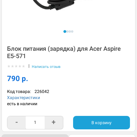
Блок питания (зарядка) для Acer Aspire
E5-571
|
★
★
★
★
★
Написать отзыв
790 р.
Код товара:
226042
Характеристики
есть в наличии
-
+
В корзину