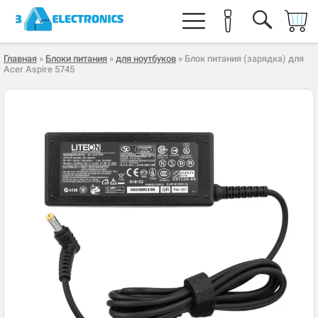
Главная
»
Блоки питания
»
для ноутбуков
» Блок питания (зарядка) для
Acer Aspire 5745