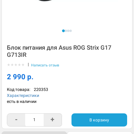
Блок питания для Asus ROG Strix G17
G713IR
|
★
★
★
★
★
Написать отзыв
2 990 р.
Код товара:
220353
Характеристики
есть в наличии
-
+
В корзину