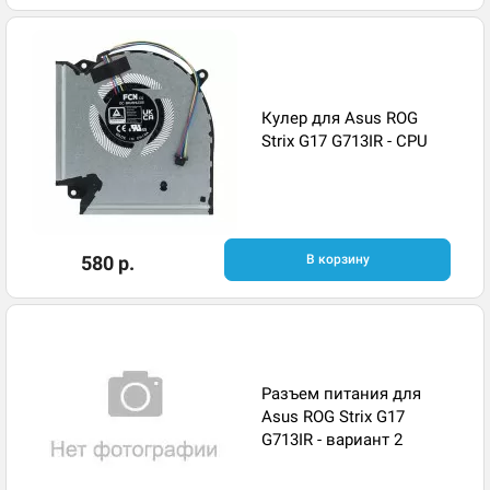
Кулер для Asus ROG
Strix G17 G713IR - CPU
580 р.
В корзину
Разъем питания для
Asus ROG Strix G17
G713IR - вариант 2