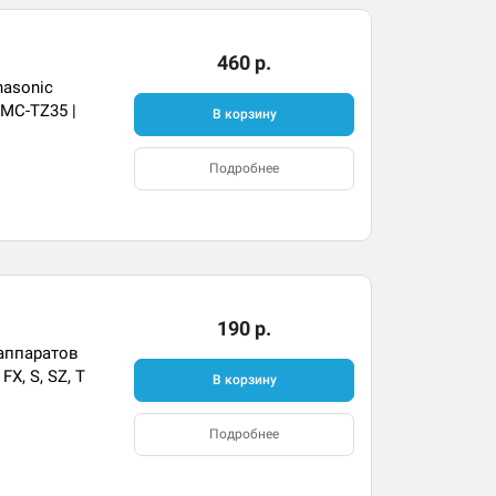
460 р.
asonic
DMC-TZ35 |
В корзину
Подробнее
190 р.
аппаратов
FX, S, SZ, T
В корзину
Подробнее