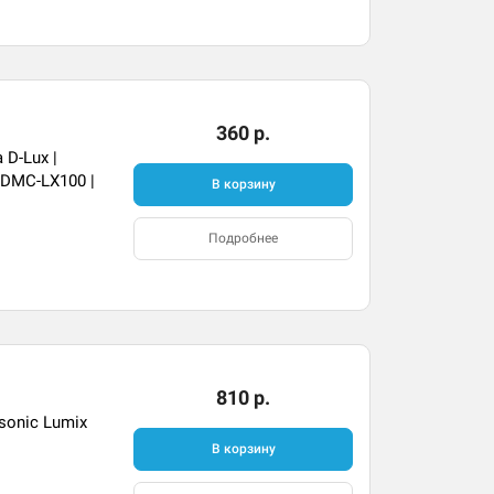
360 р.
D-Lux |
 DMC-LX100 |
В корзину
Подробнее
810 р.
onic Lumix
В корзину