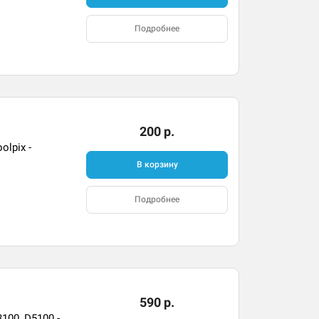
Подробнее
200 р.
lpix -
В корзину
Подробнее
590 р.
100, D5100 -