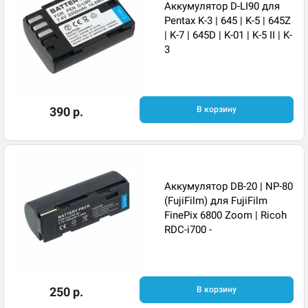
Аккумулятор D-LI90 для
Pentax K-3 | 645 | K-5 | 645Z
| K-7 | 645D | K-01 | K-5 II | K-
3
390 р.
В корзину
Аккумулятор DB-20 | NP-80
(FujiFilm) для FujiFilm
FinePix 6800 Zoom | Ricoh
RDC-i700 -
250 р.
В корзину