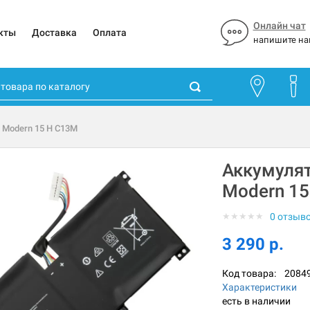
Онлайн чат
кты
Доставка
Оплата
напишите на
 Modern 15 H C13M
Аккумулят
Modern 1
★
★
★
★
★
0 отзыв
3 290 р.
Код товара:
2084
Характеристики
есть в наличии