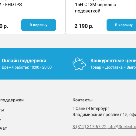
 - FHD IPS
15H C13M черная с
подсветкой
0 р.
В корзину
2 190 р.
В корзину
Онлайн поддержка
Конкурентные цен
Время работы: 10:00 - 20:00
Товар + Доставка = Выг
 поддержки
Контакты
г.Санкт-Петербург
ты
Владимирский проспект 15, оф
ь
8 (812) 317-67-72
info@3delectro
чат