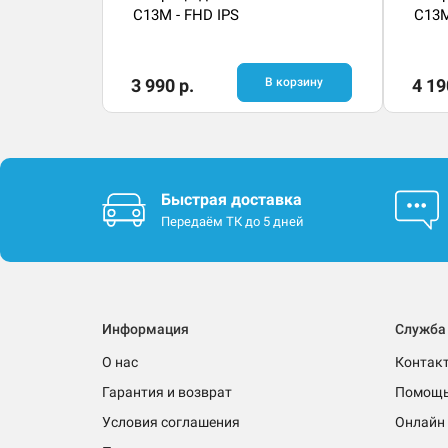
C13M - FHD IPS
C13M
3 990 р.
В корзину
4 19
Быстрая доставка
Передаём ТК до 5 дней
Информация
Служба
О нас
Контак
Гарантия и возврат
Помощ
Условия соглашения
Онлайн 