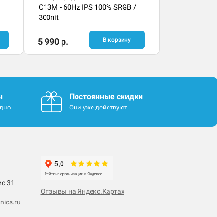
C13M - 60Hz IPS 100% SRGB /
300nit
5 990 р.
В корзину
ы
Постоянные скидки
одно
Они уже действуют
ис 31
Отзывы на Яндекс.Картах
nics.ru