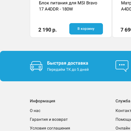
Блок питания для MSI Bravo
Матр
17 A4DDR - 180W
A4DD
2 190 р.
В корзину
7 69
Быстрая доставка
Передаём ТК до 5 дней
Информация
Служба
О нас
Контак
Гарантия и возврат
Помощ
Условия соглашения
Онлайн 