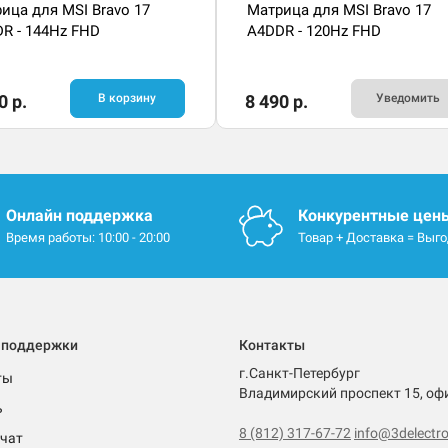
ица для MSI Bravo 17
Матрица для MSI Bravo 17
R - 144Hz FHD
A4DDR - 120Hz FHD
0 р.
В корзину
8 490 р.
Уведомить
Онлайн поддержка
Конкурентные цен
Время работы: 10:00 - 20:00
Товар + Доставка = Выг
 поддержки
Контакты
г.Санкт-Петербург
ты
Владимирский проспект 15, оф
ь
8 (812) 317-67-72
info@3delectro
чат