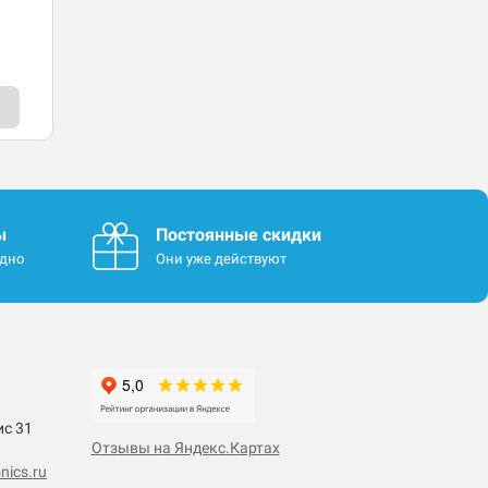
ы
Постоянные скидки
одно
Они уже действуют
ис 31
Отзывы на Яндекс.Картах
nics.ru