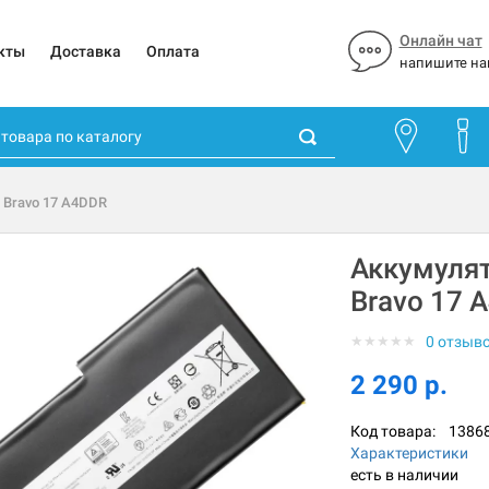
Онлайн чат
кты
Доставка
Оплата
напишите на
 Bravo 17 A4DDR
Аккумулят
Bravo 17 
★
★
★
★
★
0 отзыв
2 290 р.
Код товара:
1386
Характеристики
есть в наличии