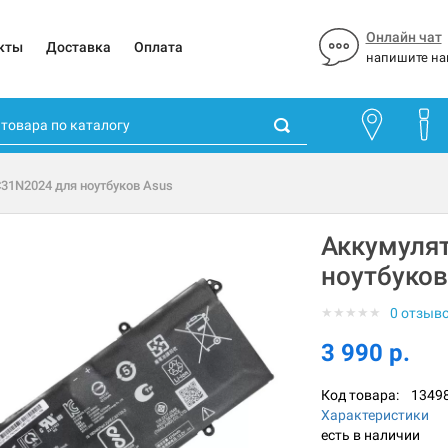
Онлайн чат
кты
Доставка
Оплата
напишите на
31N2024 для ноутбуков Asus
Аккумуля
ноутбуков
★
★
★
★
★
0 отзыв
3 990 р.
Код товара:
1349
Характеристики
есть в наличии