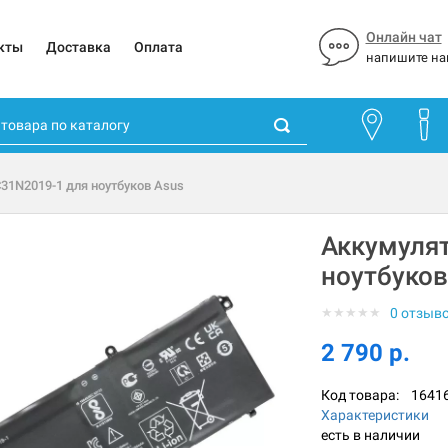
Онлайн чат
кты
Доставка
Оплата
напишите на
31N2019-1 для ноутбуков Asus
Аккумуля
ноутбуков
★
★
★
★
★
0 отзыв
2 790 р.
Код товара:
1641
Характеристики
есть в наличии