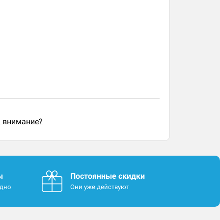
ь внимание?
ы
Постоянные скидки
одно
Они уже действуют