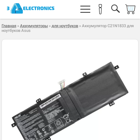
Главная
»
Аккумуляторы
»
для ноутбуков
» Аккумулятор C21N1833 для
ноутбуков Asus