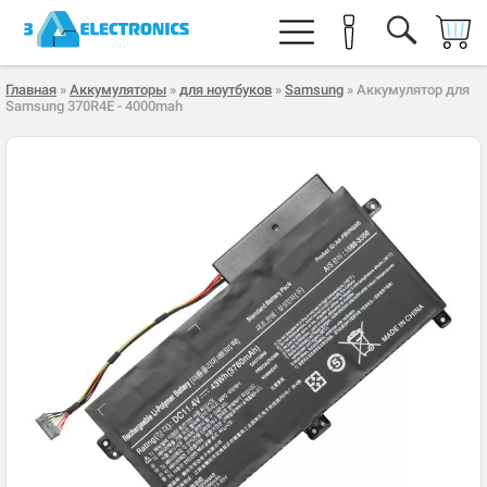
Главная
»
Аккумуляторы
»
для ноутбуков
»
Samsung
» Аккумулятор для
Samsung 370R4E - 4000mah