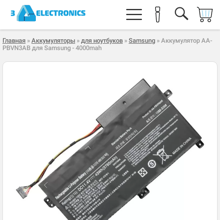
Главная
»
Аккумуляторы
»
для ноутбуков
»
Samsung
» Аккумулятор AA-
PBVN3AB для Samsung - 4000mah