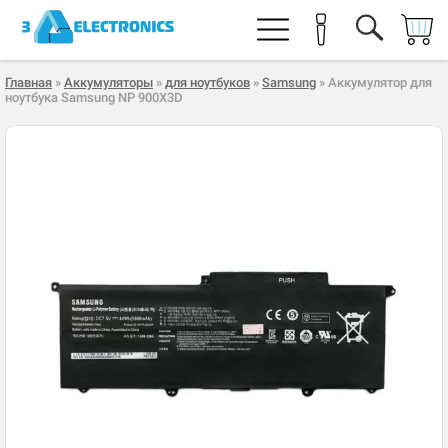
Главная
»
Аккумуляторы
»
для ноутбуков
»
Samsung
» Аккумулятор для
ноутбука Samsung NP 900X3D