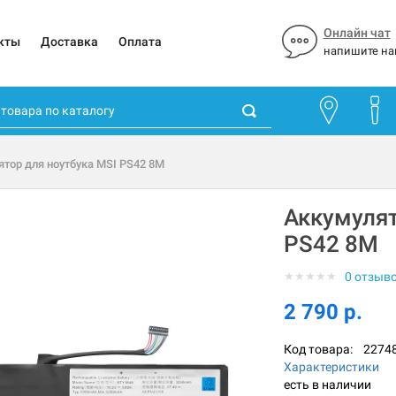
Онлайн чат
кты
Доставка
Оплата
напишите на
ятор для ноутбука MSI PS42 8M
Аккумулят
PS42 8M
★
★
★
★
★
0 отзыв
2 790 р.
Код товара:
2274
Характеристики
есть в наличии