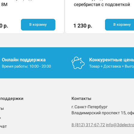
 8M
серебристая с подсветкой
0 р.
В корзину
1 230 р.
В корзину
Онлайн поддержка
Конкурентные цен
Время работы: 10:00 - 20:00
Товар + Доставка = Выг
 поддержки
Контакты
г.Санкт-Петербург
ты
Владимирский проспект 15, оф
ь
8 (812) 317-67-72
info@3delectro
чат