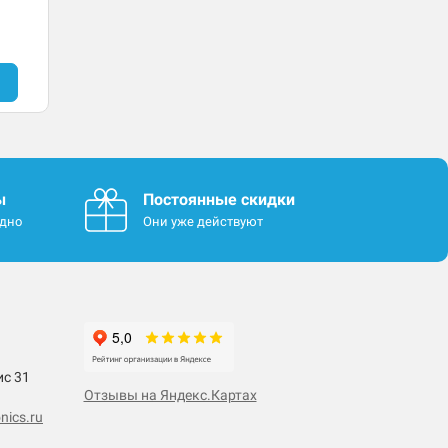
ы
Постоянные скидки
одно
Они уже действуют
ис 31
Отзывы на Яндекс.Картах
nics.ru