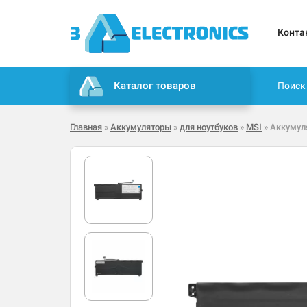
Конта
Каталог товаров
Главная
»
Аккумуляторы
»
для ноутбуков
»
MSI
» Аккумул