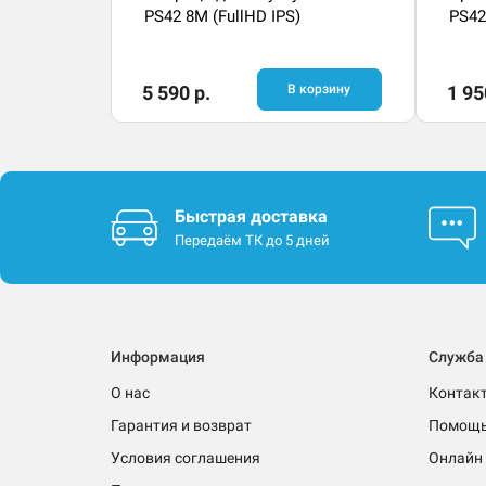
PS42 8M (FullHD IPS)
PS42
5 590 р.
В корзину
1 95
Быстрая доставка
Передаём ТК до 5 дней
Информация
Служба
О нас
Контак
Гарантия и возврат
Помощ
Условия соглашения
Онлайн 