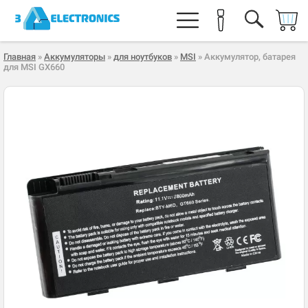
Главная
»
Аккумуляторы
»
для ноутбуков
»
MSI
» Аккумулятор, батарея
для MSI GX660