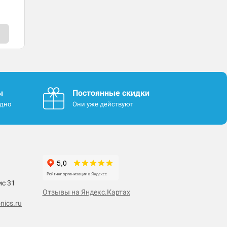
ы
Постоянные скидки
одно
Они уже действуют
ис 31
Отзывы на Яндекс.Картах
nics.ru