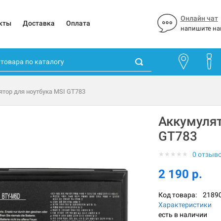
Онлайн чат
кты
Доставка
Оплата
напишите на
ятор для ноутбука MSI GT783
Аккумулят
GT783
★
★
★
★
★
0 отзыв
2 190 р.
Код товара:
2189
Характеристики
есть в наличии