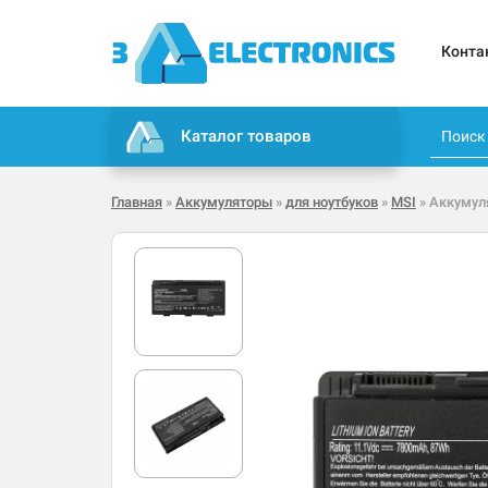
Конта
Каталог товаров
Главная
»
Аккумуляторы
»
для ноутбуков
»
MSI
» Аккумул