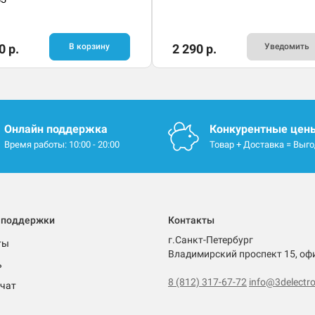
0 р.
В корзину
2 290 р.
Уведомить
Онлайн поддержка
Конкурентные цен
Время работы: 10:00 - 20:00
Товар + Доставка = Выг
 поддержки
Контакты
г.Санкт-Петербург
ты
Владимирский проспект 15, оф
ь
8 (812) 317-67-72
info@3delectro
чат