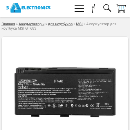
Главная
»
Аккумуляторы
»
для ноутбуков
»
MSI
» Аккумулятор для
ноутбука MSI GT683