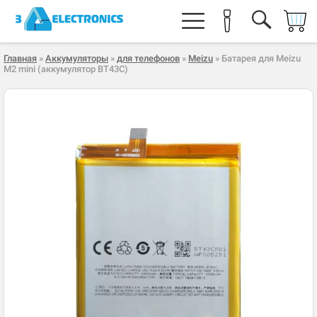
Главная
»
Аккумуляторы
»
для телефонов
»
Meizu
» Батарея для Meizu
M2 mini (аккумулятор BT43C)