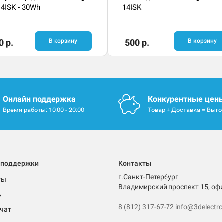
14ISK - 30Wh
14ISK
0 р.
В корзину
500 р.
В корзину
Онлайн поддержка
Конкурентные цен
Время работы: 10:00 - 20:00
Товар + Доставка = Выг
 поддержки
Контакты
г.Санкт-Петербург
ты
Владимирский проспект 15, оф
ь
8 (812) 317-67-72
info@3delectro
чат