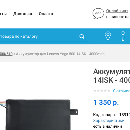
Онлайн чат
кты
Доставка
Оплата
напишите на
500/510
» Аккумулятор для Lenovo Yoga 500-14ISK - 4000mah
Аккумулят
14ISK - 4
★
★
★
★
★
0 отзыв
1 350 р.
Код товара:
1891
Характеристики
есть в наличии