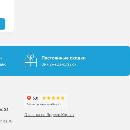
ы
Постоянные скидки
одно
Они уже действуют
ис 31
Отзывы на Яндекс.Картах
nics.ru