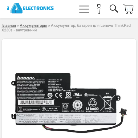
Главная
»
Аккумуляторы
» Аккумулятор, батарея для Lenovo ThinkPad
X230s - внутренний