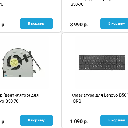
70
B50-70
 р.
В корзину
3 990 р.
В корзину
р (вентилятор) для
Клавиатура для Lenovo B50-
vo B50-70
- ORG
 р.
В корзину
1 090 р.
В корзину