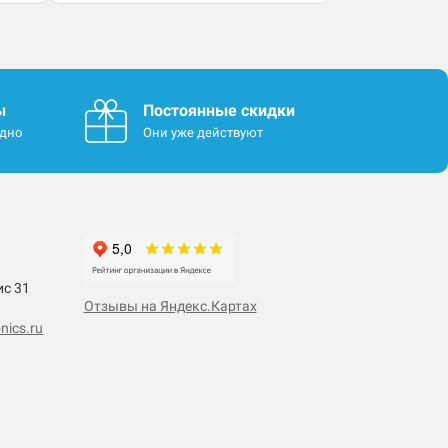
ы
Постоянные скидки
одно
Они уже действуют
ис 31
Отзывы на Яндекс.Картах
nics.ru