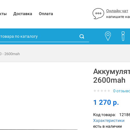
Онлайн чат
кты
Доставка
Оплата
напишите на
0 - 2600mah
Аккумулят
2600mah
★
★
★
★
★
0 отзыв
1 270 р.
Код товара:
1218
Характеристики
есть в наличии