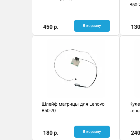
B50-
450 р.
В корзину
130
Шлейф матрицы для Lenovo
Куле
B50-70
Leno
180 р.
В корзину
240