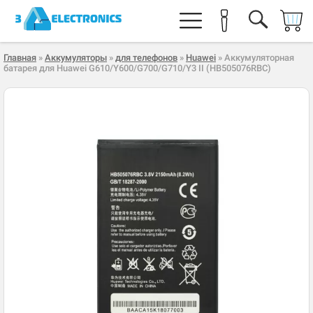
Главная
»
Аккумуляторы
»
для телефонов
»
Huawei
» Аккумуляторная
батарея для Huawei G610/Y600/G700/G710/Y3 II (HB505076RBC)