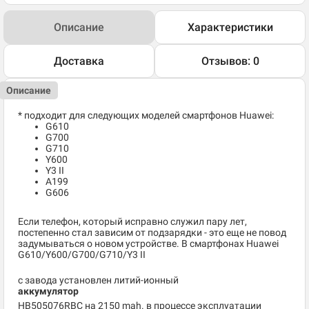
Описание
Характеристики
Доставка
Отзывов: 0
Описание
* подходит для следующих моделей смартфонов Huawei:
G610
G700
G710
Y600
Y3 II
A199
G606
Если телефон, который исправно служил пару лет,
постепенно стал зависим от подзарядки - это еще не повод
задумываться о новом устройстве. В смартфонах Huawei
G610/Y600/G700/G710/Y3 II
с завода установлен литий-ионный
аккумулятор
HB505076RBC на 2150 mah. в процессе эксплуатации