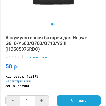
Аккумуляторная батарея для Huawei
G610/Y600/G700/G710/Y3 II
(HB505076RBC)
|
★
★
★
★
★
Написать отзыв
50 р.
Код товара:
123195
Характеристики
есть в наличии
-
+
В корзину