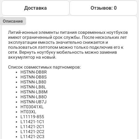
Доставка
Отзывов: 0
Описание
Литий-ионные элементы питания современных ноутбуков
имеют ограниченный срок службы. После нескольких лет
эксплуатации емкость значительно снижается и
пользоваться лэптопом можно только подключив его к
сети. Вернуть ноутбуку мобильность можно заменив
аккумулятор на новый.
Список совместимых партномеров:
HSTNN-DB8R
HSTNN-DB8S
HSTNN-LB80
HSTNN-LB8L
HSTNN-LB8M
HSTNN-LB8O
HSTNN-UB7J
HT03041XL
HT03XL
L11119-855
L11421-1C1
L11421-2C1
L11421-2C2
L11421-2C3