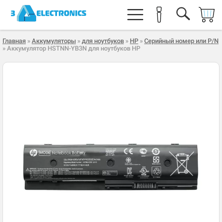
Главная
»
Аккумуляторы
»
для ноутбуков
»
HP
»
Серийный номер или P/N
» Аккумулятор HSTNN-YB3N для ноутбуков HP