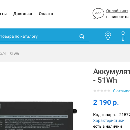
Онлайн чат
кты
Доставка
Оплата
напишите на
5491 - 51Wh
Аккумулято
- 51Wh
★
★
★
★
★
0 отзыв
2 190 р.
Код товара:
2157
Характеристики
есть в наличии