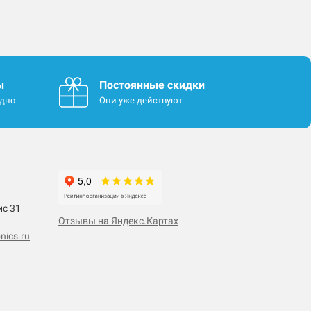
ы
Постоянные скидки
одно
Они уже действуют
ис 31
Отзывы на Яндекс.Картах
nics.ru