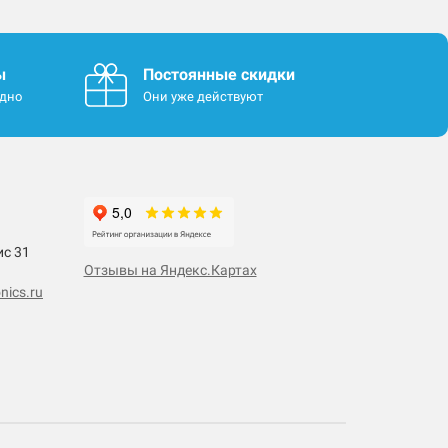
ы
Постоянные скидки
одно
Они уже действуют
ис 31
Отзывы на Яндекс.Картах
nics.ru