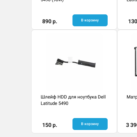
890 р.
В корзину
130
Шлейф HDD для ноутбука Dell
Матр
Latitude 5490
150 р.
В корзину
3 39