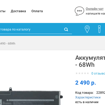
Онлайн чат
кты
Доставка
Оплата
напишите на
5490 - 68Wh
Аккумулято
- 68Wh
★
★
★
★
★
0 отзыв
2 490 р.
Код товара:
2289
Характеристики
есть в наличии