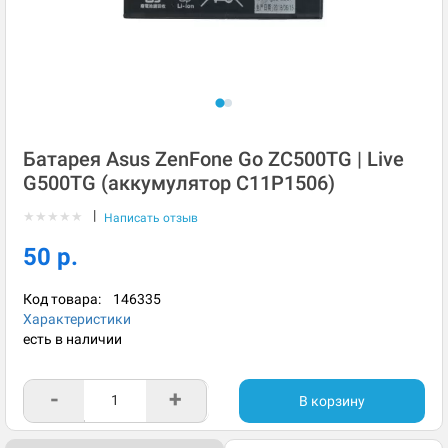
Батарея Asus ZenFone Go ZC500TG | Live
G500TG (аккумулятор C11P1506)
|
★
★
★
★
★
Написать отзыв
50 р.
Код товара:
146335
Характеристики
есть в наличии
-
+
В корзину