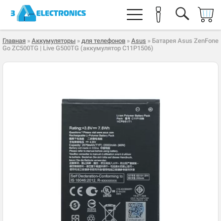
Главная
»
Аккумуляторы
»
для телефонов
»
Asus
» Батарея Asus ZenFone
Go ZC500TG | Live G500TG (аккумулятор C11P1506)